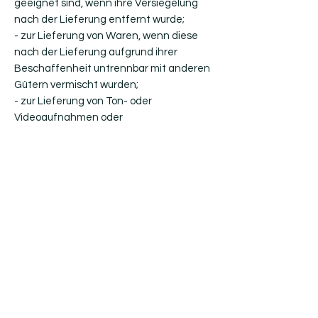
geeignet sind, wenn ihre Versiegelung
nach der Lieferung entfernt wurde;
- zur Lieferung von Waren, wenn diese
nach der Lieferung aufgrund ihrer
Beschaffenheit untrennbar mit anderen
Gütern vermischt wurden;
- zur Lieferung von Ton- oder
Videoaufnahmen oder
Computersoftware in einer versiegelten
Packung, wenn die Versiegelung nach
der Lieferung entfernt wurde.
Muster-Widerrufsformular
(Wenn Sie den Vertrag widerrufen wollen,
dann füllen Sie bitte dieses Formular aus
und senden Sie es zurück.)
- An Belaid Zouhair, Brüsselerstr.59,