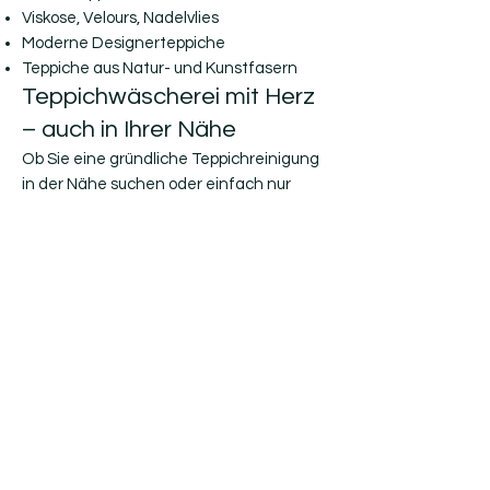
Viskose, Velours, Nadelvlies
Moderne Designerteppiche
Teppiche aus Natur- und Kunstfasern
Teppichwäscherei mit Herz
– auch in Ihrer Nähe
Ob Sie eine gründliche Teppichreinigung
in der Nähe suchen oder einfach nur
wissen möchten, wie viel eine
Teppichreinigung kostet – wir bieten
transparente Preise, fachkundige
Beratung und überzeugende
Reinigungsergebnisse.
Jetzt kostenloses Angebot
anfordern
Lassen Sie Ihre Teppiche vom Profi
reinigen. Nutzen Sie unsere Abholservice
und überzeugen Sie sich selbst von
unserer Erfahrung und Qualität.