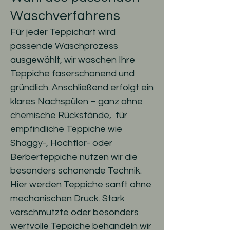
Waschverfahrens
Für jeder Teppichart wird
passende Waschprozess
ausgewählt, wir waschen Ihre
Teppiche faserschonend und
gründlich. Anschließend erfolgt ein
klares Nachspülen – ganz ohne
chemische Rückstände, für
empfindliche Teppiche wie
Shaggy-, Hochflor- oder
Berberteppiche nutzen wir die
besonders schonende Technik.
Hier werden Teppiche sanft ohne
mechanischen Druck. Stark
verschmutzte oder besonders
wertvolle Teppiche behandeln wir