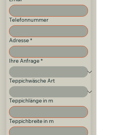
Telefonnummer
Adresse
*
Ihre Anfrage
*
Teppichwäsche Art
Teppichlänge in m
Teppichbreite in m