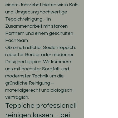
einem Jahrzehnt bieten wir in Köln
und Umgebung hochwertige
Teppichreinigung – in
Zusammenarbeit mit starken
Partnern und einem geschulten
Fachteam.
Ob empfindlicher Seidenteppich,
robuster Berber oder moderner
Designerteppich: Wir kümmern
uns mit höchster Sorgfalt und
modernster Technik um die
gründliche Reinigung –
materialgerecht und biologisch
verträglich.
Teppiche professionell
reinigen lassen – bei