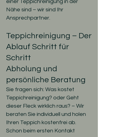
einer Teppichreinigung in der
Nähe sind – wir sind Ihr
Ansprechpartner.
Teppichreinigung – Der
Ablauf Schritt für
Schritt
Abholung und
persönliche Beratung
Sie fragen sich: Was kostet
Teppichreinigung? oder Geht
dieser Fleck wirklich raus? – Wir
beraten Sie individuell und holen
Ihren Teppich kostenfrei ab.
Schon beim ersten Kontakt