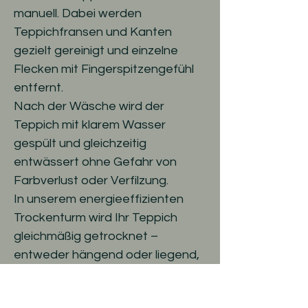
manuell. Dabei werden
Teppichfransen und Kanten
gezielt gereinigt und einzelne
Flecken mit Fingerspitzengefühl
entfernt.
Nach der Wäsche wird der
Teppich mit klarem Wasser
gespült und gleichzeitig
entwässert ohne Gefahr von
Farbverlust oder Verfilzung.
In unserem energieeffizienten
Trockenturm wird Ihr Teppich
gleichmäßig getrocknet –
entweder hängend oder liegend,
je nach Material.
Nach dem Trocknen kontrollieren