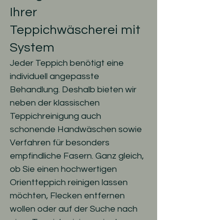
Ihrer
Teppichwäscherei mit
System
Jeder Teppich benötigt eine
individuell angepasste
Behandlung. Deshalb bieten wir
neben der klassischen
Teppichreinigung auch
schonende Handwäschen sowie
Verfahren für besonders
empfindliche Fasern. Ganz gleich,
ob Sie einen hochwertigen
Orientteppich reinigen lassen
möchten, Flecken entfernen
wollen oder auf der Suche nach