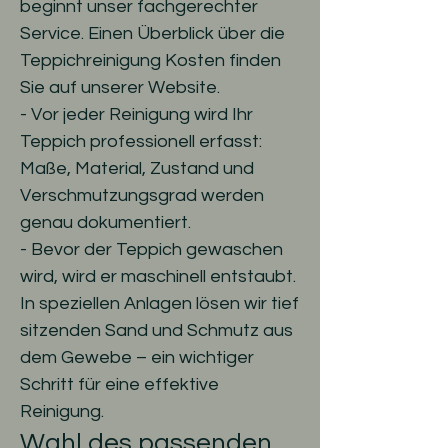
beginnt unser fachgerechter
Service. Einen Überblick über die
Teppichreinigung Kosten finden
Sie auf unserer Website.
- Vor jeder Reinigung wird Ihr
Teppich professionell erfasst:
Maße, Material, Zustand und
Verschmutzungsgrad werden
genau dokumentiert.
- Bevor der Teppich gewaschen
wird, wird er maschinell entstaubt.
In speziellen Anlagen lösen wir tief
sitzenden Sand und Schmutz aus
dem Gewebe – ein wichtiger
Schritt für eine effektive
Reinigung.
Wahl des passenden