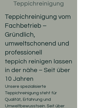
Teppichreinigung
Teppichreinigung vom
Fachbetrieb –
Gründlich,
umweltschonend und
professionell
teppich reinigen lassen
in der nähe
– Seit über
10 Jahren
Unsere spezialisierte
Teppichreinigung steht für
Qualität, Erfahrung und
Umweltbewusstsein. Seit über